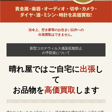
法令上、空き家等のお住まい以外への
出張買取はできません。
新型コロナウィルス感染拡散防止
の予防策について
晴れ屋ではご自宅に
出張
し
て
お品物を
高価買取
します